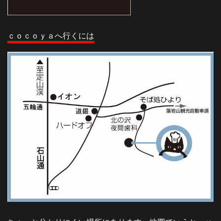
ｃｏｃｏｙａへ行くには