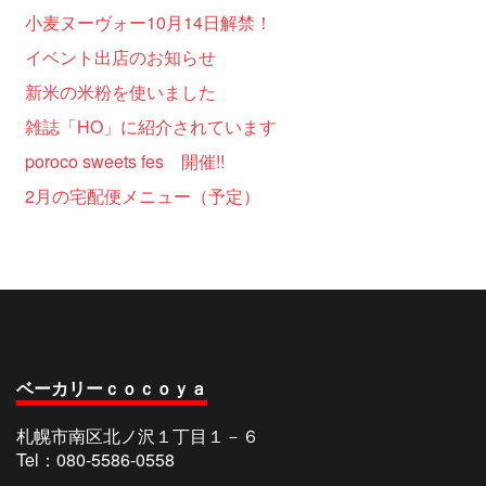
小麦ヌーヴォー10月14日解禁！
イベント出店のお知らせ
新米の米粉を使いました
雑誌「HO」に紹介されています
poroco sweets fes 開催!!
2月の宅配便メニュー（予定）
ベーカリーｃｏｃｏｙａ
札幌市南区北ノ沢１丁目１－６
Tel：080-5586-0558