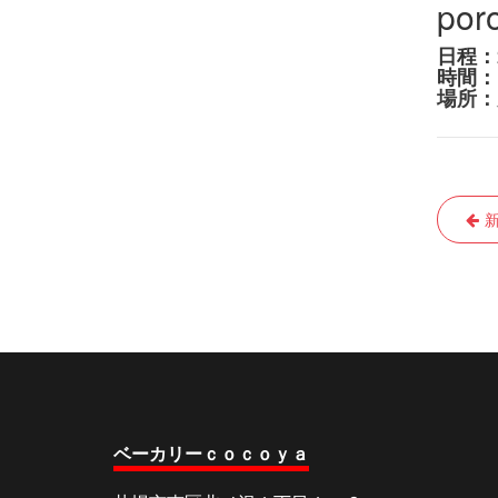
po
日程：2
時間：
場所：
投
稿
ナ
ビ
ゲ
ー
シ
ベーカリーｃｏｃｏｙａ
ョ