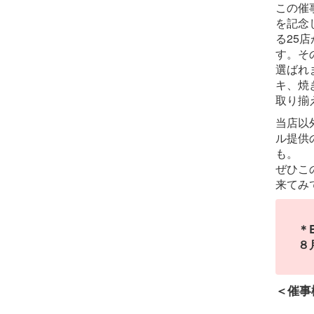
この催事
を記念
る25
す。その
選ばれ
キ、焼
取り揃
当店以
ル提供
も。
ぜひこの
来てみ
＊
８
＜催事