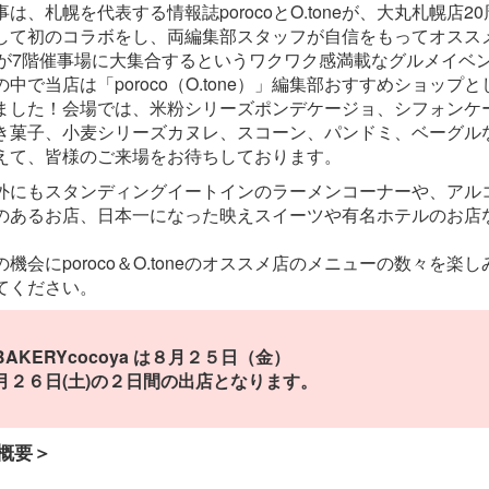
は、札幌を代表する情報誌porocoとO.toneが、大丸札幌店2
して初のコラボをし、両編集部スタッフが自信をもってオスス
店が7階催事場に大集合するというワクワク感満載なグルメイベ
中で当店は「poroco（O.tone）」編集部おすすめショップと
ました！会場では、米粉シリーズポンデケージョ、シフォンケ
き菓子、小麦シリーズカヌレ、スコーン、パンドミ、ベーグル
えて、皆様のご来場をお待ちしております。
外にもスタンディングイートインのラーメンコーナーや、アル
のあるお店、日本一になった映えスイーツや有名ホテルのお店
機会にporoco＆O.toneのオススメ店のメニューの数々を楽し
てください。
BAKERYcocoya は８月２５日（金）
月２６日(土)の２日間の出店となります。
概要＞