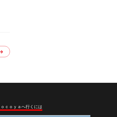
ｃｏｃｏｙａへ行くには