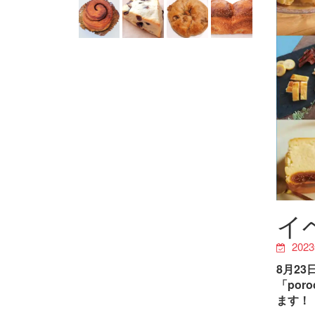
イ
202
8月2
「por
ます！