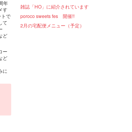
0周年
雑誌「HO」に紹介されています
メす
ントで
poroco sweets fes 開催!!
して
2月の宅配便メニュー（予定）
ー
など
コー
など
みに