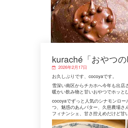
kuraché「おや
2026年2月17日
お久しぶりです、cocoyaです。
雪深い南区からチカホへ今年も出店
暖かい飲み物と甘いおやつでホッと
cocoyaでずっと人気のシナモン
つ、魅惑のあんバター、久慈農場さ
フィナンシェ、甘さ控えめだけど甘