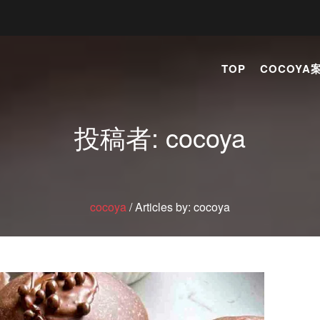
TOP
COCOYA
投稿者:
cocoya
cocoya
/
Articles by: cocoya