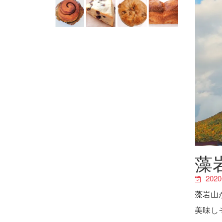
藻
202
藻岩山
美味し