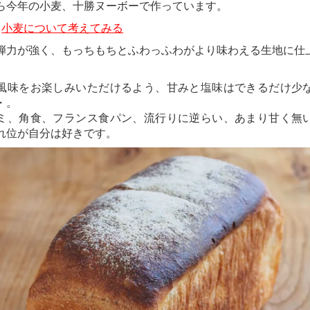
ら今年の小麦、十勝ヌーボーで作っています。
：
小麦について考えてみる
弾力が強く、もっちもちとふわっふわがより味わえる生地に仕
。
風味をお楽しみいただけるよう、甘みと塩味はできるだけ少
・。
ミ、角食、フランス食パン、流行りに逆らい、あまり甘く無
れ位が自分は好きです。