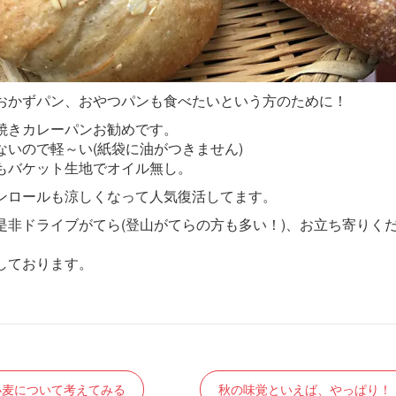
おかずパン、おやつパンも食べたいという方のために！
焼きカレーパンお勧めです。
ないので軽～い(紙袋に油がつきません)
もバケット生地でオイル無し。
ンロールも涼しくなって人気復活してます。
是非ドライブがてら(登山がてらの方も多い！)、お立ち寄りく
しております。
小麦について考えてみる
秋の味覚といえば、やっぱり！