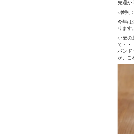
先週か
※参照
今年は
ります
小麦の
て・・
パンド
が、こ