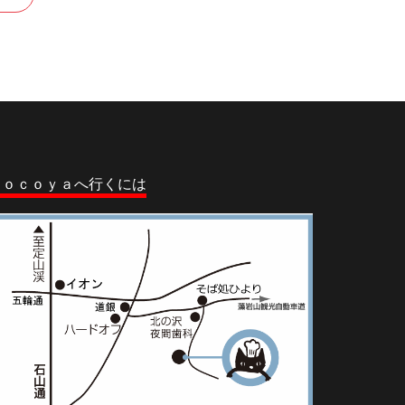
ｃｏｃｏｙａへ行くには