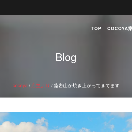
TOP
COCOYA
Blog
cocoya
/
店主より
/
藻岩山が焼き上がってきてます