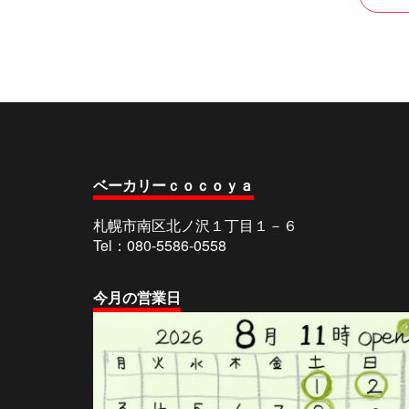
稿
ナ
ビ
ゲ
ー
シ
ベーカリーｃｏｃｏｙａ
ョ
ン
札幌市南区北ノ沢１丁目１－６
Tel：080-5586-0558
今
月の営業日