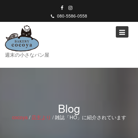
Skip
to
080-5586-0558
content
週末の小さなパン屋
Blog
cocoya
/
店主より
/
雑誌「HO」に紹介されています